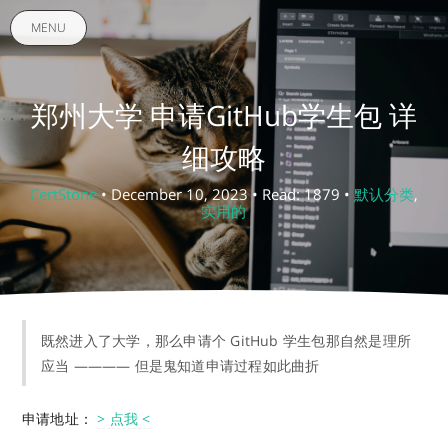
MENU
郑州大学 申请GitHub学生包 详
细攻略
CertStone
• December 10, 2023 • Read: 1879 •
默认分类
,
实用的
既然进入了大学，那么申请个 GitHub 学生包那自然是理所
应当 ———— 但是鬼知道申请过程如此曲折
申请地址：
> 点我 <