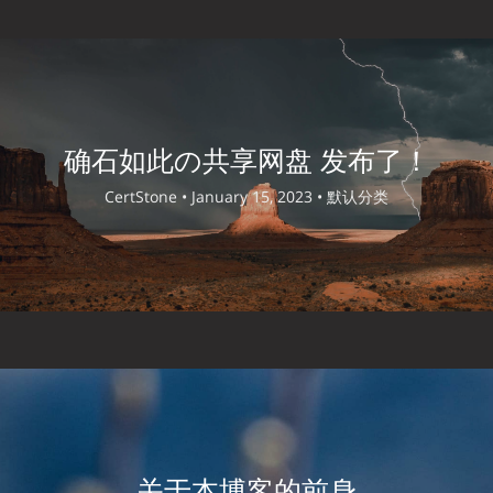
确石如此の共享网盘 发布了！
CertStone •
January 15, 2023 •
默认分类
关于本博客的前身